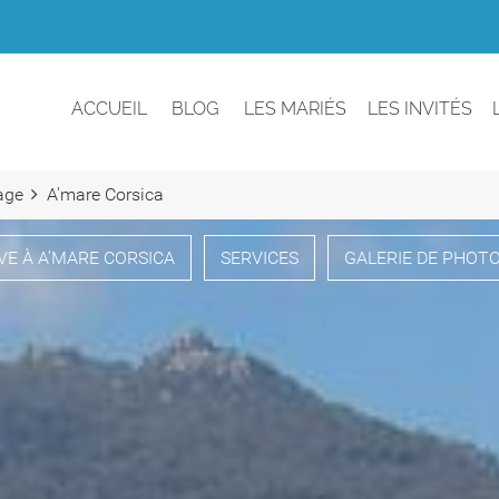
ACCUEIL
BLOG
LES MARIÉS
LES INVITÉS
age
A'mare Corsica
VE À A’MARE CORSICA
SERVICES
GALERIE DE PHOT