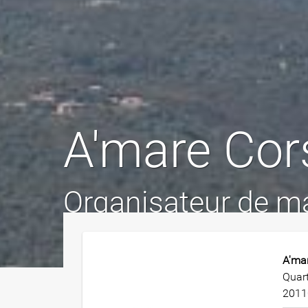
A'mare Cor
Organisateur de m
A'ma
Quart
2011