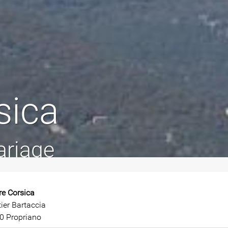
sica
ariage
re Corsica
ier Bartaccia
0 Propriano