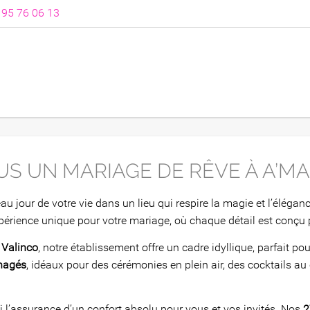
 95 76 06 13
S UN MARIAGE DE RÊVE À A’M
au jour de votre vie dans un lieu qui respire la magie et l’élégan
xpérience unique pour votre mariage, où chaque détail est conçu p
 Valinco
, notre établissement offre un cadre idyllique, parfait 
nagés
, idéaux pour des cérémonies en plein air, des cocktails au
i l’assurance d’un confort absolu pour vous et vos invités. Nos
2