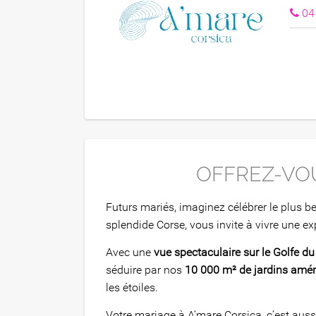
04
OFFREZ-VOU
Futurs mariés, imaginez célébrer le plus be
splendide Corse, vous invite à vivre une e
Avec une
vue spectaculaire sur le Golfe du
séduire par nos
10 000 m² de jardins amé
les étoiles.
Votre mariage à A’mare Corsica, c’est auss