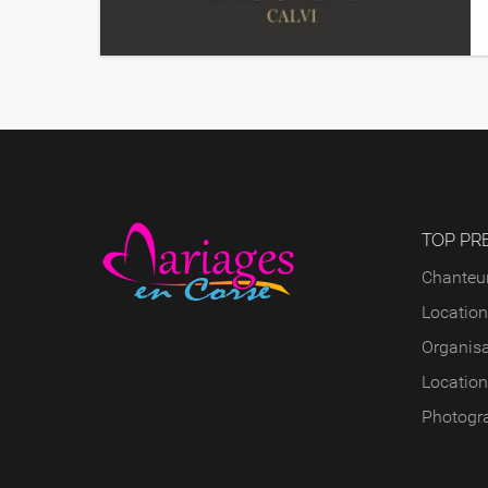
Hôtel Spa la Signoria*****
TOP PR
Chanteur
Location
Organisa
Location
Photogr