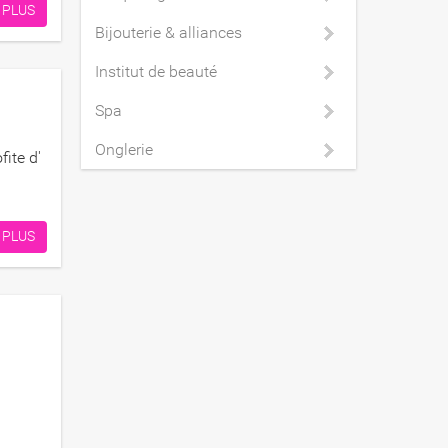
 PLUS
Bijouterie & alliances
Institut de beauté
Spa
Onglerie
ite d'​
 PLUS