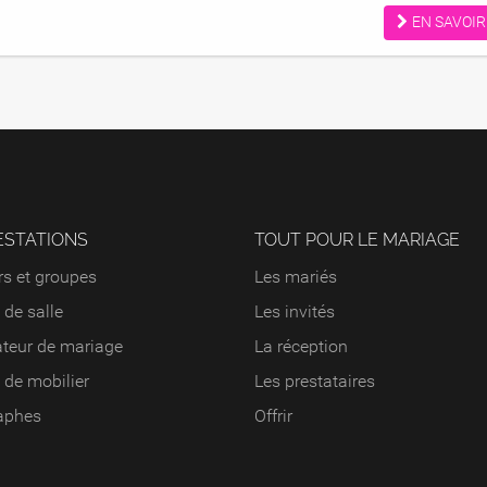
EN SAVOIR
ESTATIONS
TOUT POUR LE MARIAGE
s et groupes
Les mariés
 de salle
Les invités
teur de mariage
La réception
 de mobilier
Les prestataires
aphes
Offrir