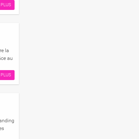
 PLUS
re la
âce au
 PLUS
tanding
es