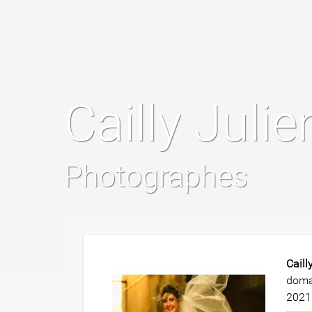
Cailly Juli
Photographes
Caill
doma
2021