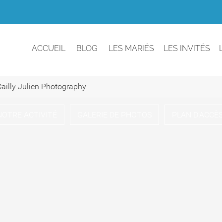
ACCUEIL
BLOG
LES MARIÉS
LES INVITÉS
ailly Julien Photography
NOTRE ACTIVITÉ
GALERIE DE PHOTOS
PLAN D'ACCÈ