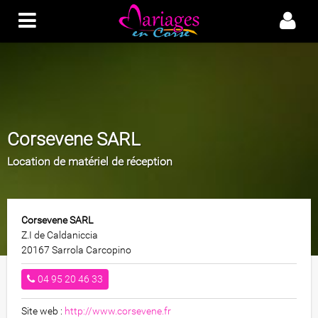
Corsevene SARL
Location de matériel de réception
Corsevene SARL
Z.I de Caldaniccia
20167 Sarrola Carcopino
04 95 20 46 33
Site web :
http://www.corsevene.fr