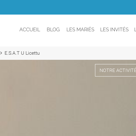
ACCUEIL
BLOG
LES MARIÉS
LES INVITÉS
E.S.A.T U Licettu
NOTRE ACTIVIT