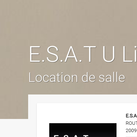
E.S.A.T U L
Location de salle
E.S.A
ROUT
2009