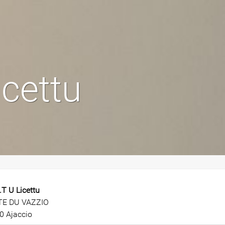
icettu
.T U Licettu
E DU VAZZIO
0 Ajaccio