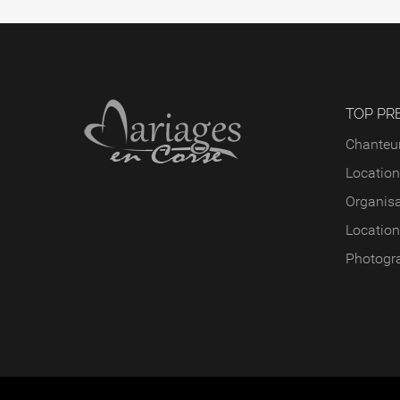
TOP PR
Chanteur
Location
Organisa
Location
Photogr