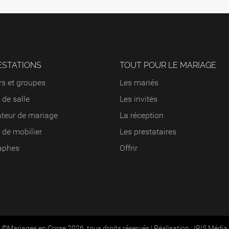
ESTATIONS
TOUT POUR LE MARIAGE
s et groupes
Les mariés
 de salle
Les invités
teur de mariage
La réception
 de mobilier
Les prestataires
aphes
Offrir
©Mariages en Corse 2026, tous droits réservés
|
Réalisation :
IRIS Média