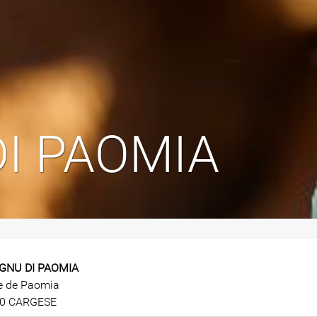
I PAOMIA
GNU DI PAOMIA
e de Paomia
0 CARGESE