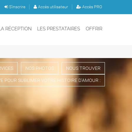
S'inscrire
Accès utilisateur
Accès PRO
LA RÉCEPTION
LES PRESTATAIRES
OFFRIR
RVICES
NOS PHOTOS
NOUS TROUVER
E POUR SUBLIMER VOTRE HISTOIRE D’AMOUR :