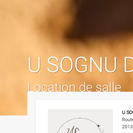
U SOGNU D
Location de salle
U SO
Rout
2013