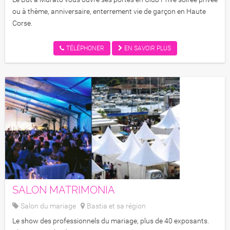
ou à thème, anniversaire, enterrement vie de garçon en Haute
Corse.
TÉLÉPHONER
EN SAVOIR PLUS
SALON MATRIMONIA
Salon du mariage
Bastia et sa région
Salon Matrimonia
Le show des professionnels du mariage, plus de 40 exposants.