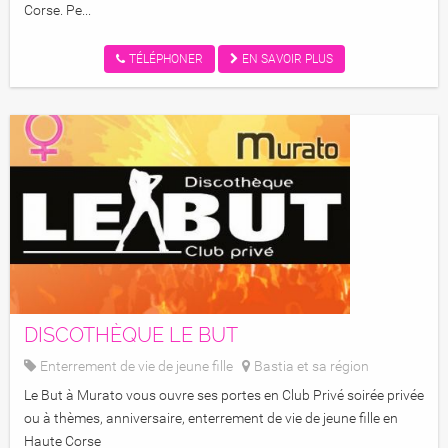
Corse. Pe...
TÉLÉPHONER
EN SAVOIR PLUS
DISCOTHÈQUE LE BUT
Enterrement de vie de jeune fille
Bastia et sa région
Discothèque Le But
Le But à Murato vous ouvre ses portes en Club Privé soirée privée
ou à thèmes, anniversaire, enterrement de vie de jeune fille en
Haute Corse