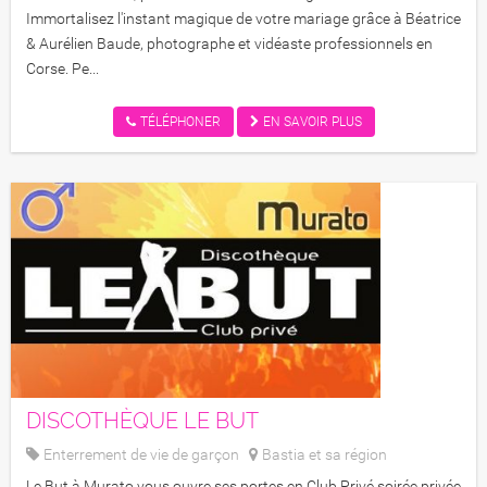
Immortalisez l'instant magique de votre mariage grâce à Béatrice
& Aurélien Baude, photographe et vidéaste professionnels en
Corse. Pe...
TÉLÉPHONER
EN SAVOIR PLUS
DISCOTHÈQUE LE BUT
Enterrement de vie de garçon
Bastia et sa région
Discothèque Le But
Le But à Murato vous ouvre ses portes en Club Privé soirée privée