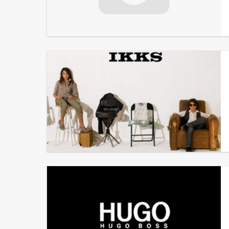
Vilanova Maryline
IKKS Junior Ajaccio