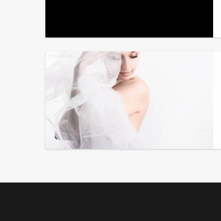
Hugo Boss Bastia
Dis Moi Oui !