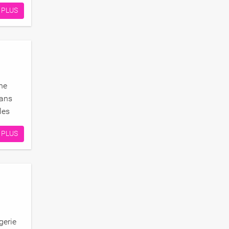
 PLUS
ne
dans
les
 PLUS
gerie