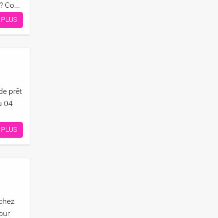
 Co...
 PLUS
de prêt
u 04
 PLUS
chez
our