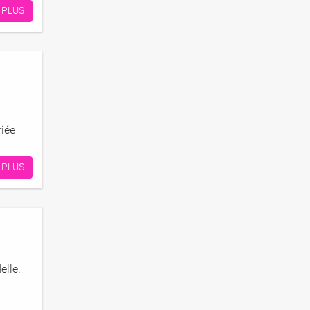
 PLUS
riée
 PLUS
elle.